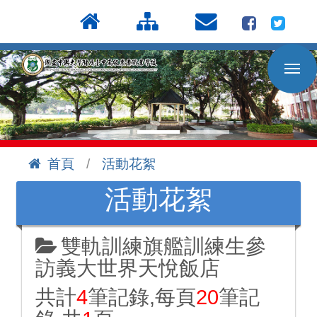
按
:::
Enter
到
主
要
內
容
區
首頁
活動花絮
:::
活動花絮
雙軌訓練旗艦訓練生參
訪義大世界天悅飯店
共計
4
筆記錄,每頁
20
筆記