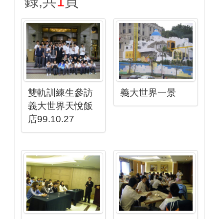
錄,共
1
頁
雙軌訓練生參訪
義大世界一景
義大世界天悅飯
店99.10.27