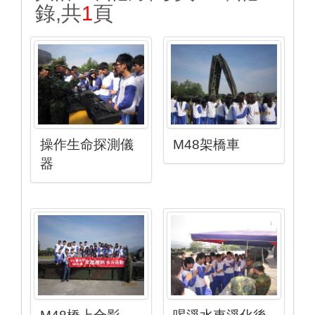
錄,共
1
頁
操作生命探測儀
M48架橋車
器