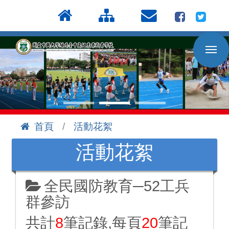
按
:::
Enter
到
主
要
內
容
區
首頁
活動花絮
:::
活動花絮
全民國防教育─52工兵
群參訪
共計
8
筆記錄,每頁
20
筆記