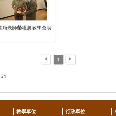
益順老師榮獲農教學會表
上一頁
下一頁
1
:54
教學單位
行政單位