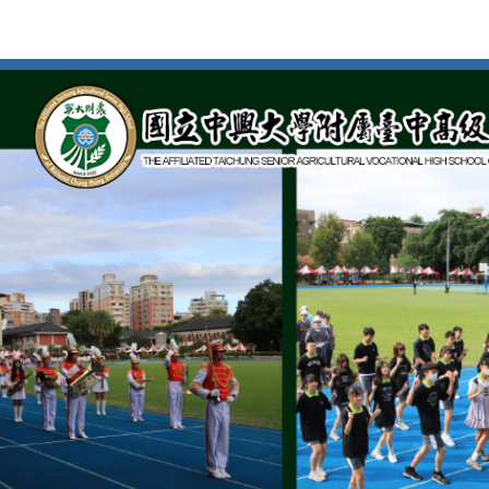
按
Enter
到
主
要
內
容
區