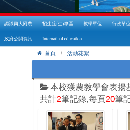
認識興大附農
招生(新生)專區
教學單位
行政單
政府公開資訊
Internatinal education
首頁
活動花絮
:::
本校獲農教學會表揚
共計
2
筆記錄,每頁
20
筆記