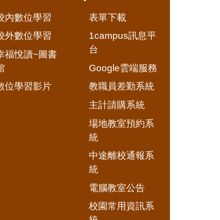
校內數位學習
表單下載
校外數位學習
1campus訊息平
台
幸福悅讀~圖書
館
Google雲端服務
數位學習影片
教職員差勤系統
主計請購系統
場地教室預約系
統
中途離校通報系
統
電腦教室公告
校園常用資訊系
統