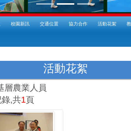
位
校園新訊
交通位置
協力合作
活動花絮
活動花絮
基層農業人員
錄,共
1
頁