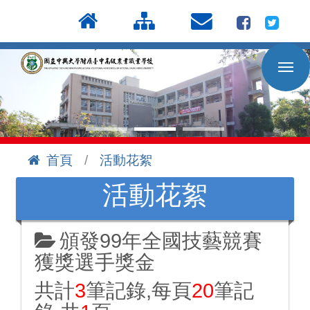
按
:::
Enter
到
主
要
內
容
區
首頁
活動花絮
:::
活動花絮
頒發99年全國技藝競賽
獲獎選手獎金
共計
3
筆記錄,每頁
20
筆記