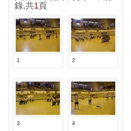
錄,共
1
頁
1
2
3
4