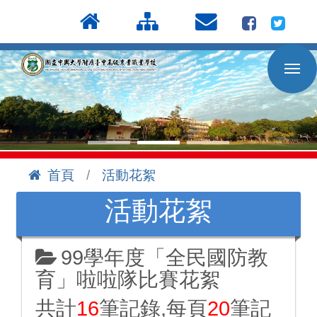
按
:::
Enter
到
主
要
內
容
區
首頁
活動花絮
:::
活動花絮
99學年度「全民國防教
育」啦啦隊比賽花絮
共計
16
筆記錄,每頁
20
筆記