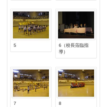
5
6（校長蒞臨指
導）
7
8