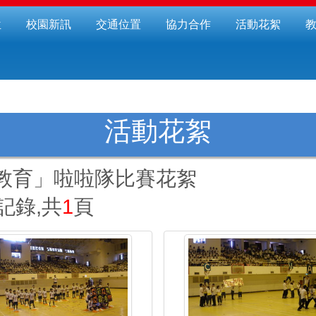
位
校園新訊
交通位置
協力合作
活動花絮
活動花絮
防教育」啦啦隊比賽花絮
記錄,共
1
頁