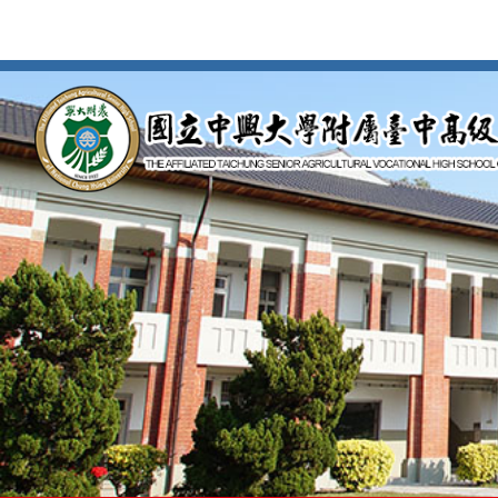
按
Enter
到
主
要
內
容
區