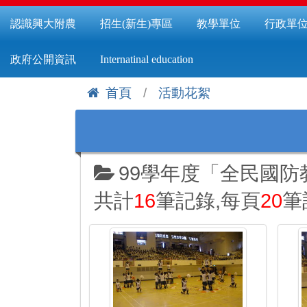
認識興大附農
招生(新生)專區
教學單位
行政單
政府公開資訊
Internatinal education
首頁
活動花絮
:::
99學年度「全民國
共計
16
筆記錄,每頁
20
筆