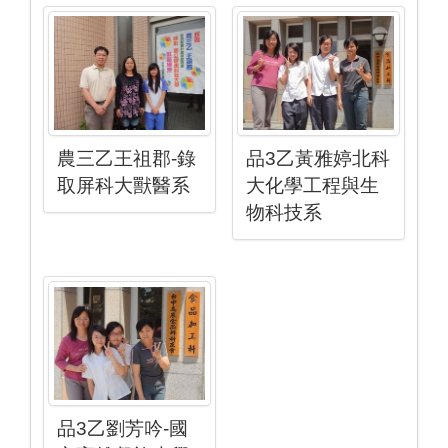
農三乙王祖郡-錄
品3乙黃雅婷北科
取屏科大獸醫系
大化學工程與生
物科技系
品3乙劉芳吟-國