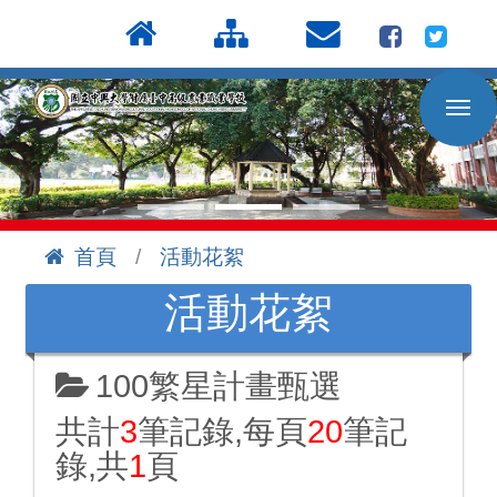
按
:::
Enter
到
主
要
內
容
區
首頁
活動花絮
:::
活動花絮
100繁星計畫甄選
共計
3
筆記錄,每頁
20
筆記
錄,共
1
頁