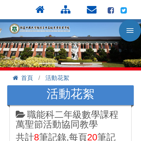
按
:::
Enter
到
主
要
內
容
區
首頁
活動花絮
:::
活動花絮
職能科二年級數學課程
萬聖節活動協同教學
共計
8
筆記錄,每頁
20
筆記