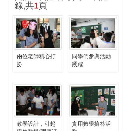
錄,共
1
頁
兩位老師精心打
同學們參與活動
扮
踴躍
教學設計，引起
實用數學搶答活