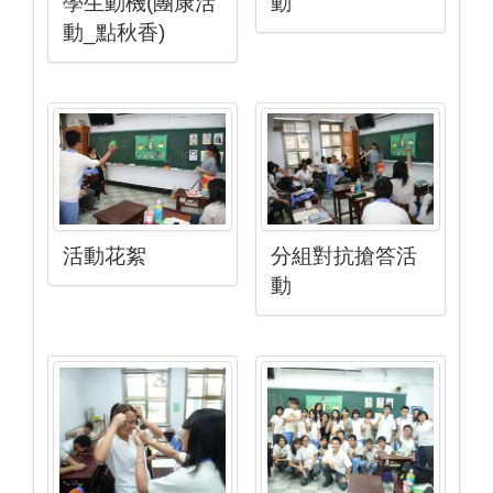
學生動機(團康活
動
動_點秋香)
活動花絮
分組對抗搶答活
動