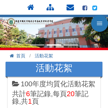
按
:::
Enter
到
主
要
內
容
區
首頁
活動花絮
:::
活動花絮
100年度均質化活動花絮
共計
6
筆記錄,每頁
20
筆記
錄,共
1
頁