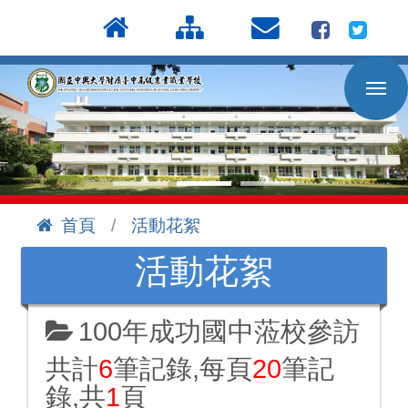
按
:::
Enter
到
主
要
內
容
區
首頁
活動花絮
:::
活動花絮
100年成功國中蒞校參訪
共計
6
筆記錄,每頁
20
筆記
錄,共
1
頁