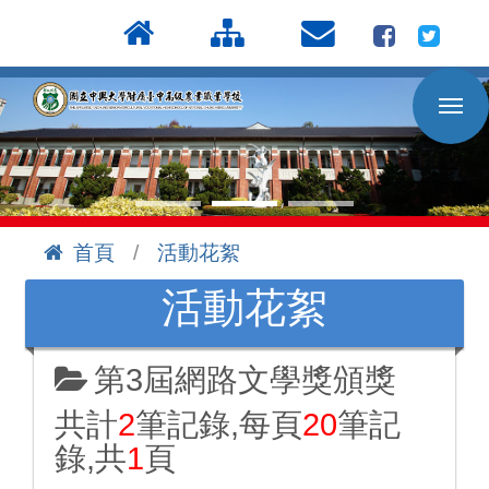
按
:::
Enter
到
主
要
內
容
區
首頁
活動花絮
:::
活動花絮
第3屆網路文學獎頒獎
共計
2
筆記錄,每頁
20
筆記
錄,共
1
頁