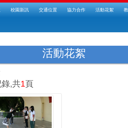
位
校園新訊
交通位置
協力合作
活動花絮
活動花絮
獎
錄,共
1
頁