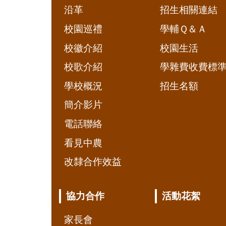
沿革
招生相關連結
校園巡禮
學輔Ｑ＆Ａ
校徽介紹
校園生活
校歌介紹
學雜費收費標
學校概況
招生名額
簡介影片
電話聯絡
看見中農
改隸合作效益
協力合作
活動花絮
家長會