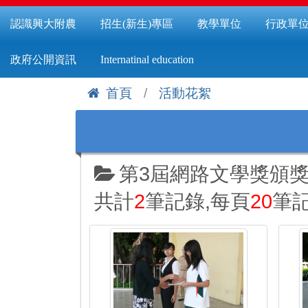
認識興大附農
招生(新生)專區
教學單位
行政單
政府公開資訊
Internatinal education
首頁
活動花絮
:::
第3屆網路文學獎頒
共計
2
筆記錄,每頁
20
筆記