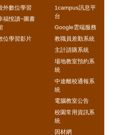
校外數位學習
1campus訊息平
台
幸福悅讀~圖書
館
Google雲端服務
數位學習影片
教職員差勤系統
主計請購系統
場地教室預約系
統
中途離校通報系
統
電腦教室公告
校園常用資訊系
統
因材網