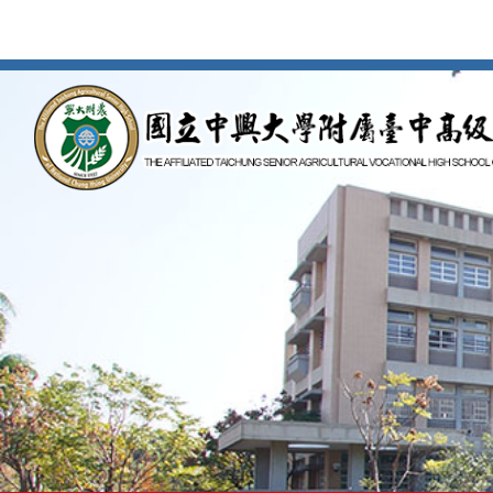
按
Enter
到
主
要
內
容
區