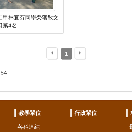
二甲林宜芬同學榮獲散文
組第4名
上一頁
下一頁
1
:54
教學單位
行政單位
各科連結