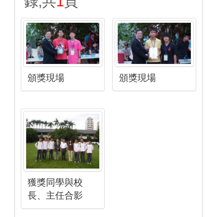
錄,共
1
頁
頒獎現場
頒獎現場
獲獎同學與校
長、主任合影