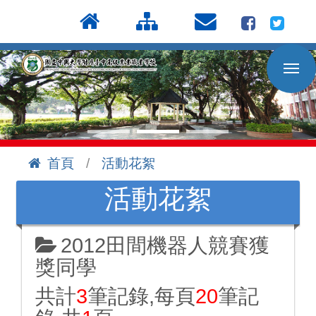
按
:::
Enter
到
主
要
內
容
區
首頁
活動花絮
:::
活動花絮
2012田間機器人競賽獲
獎同學
共計
3
筆記錄,每頁
20
筆記