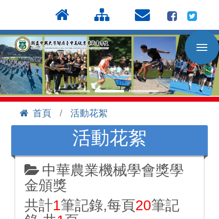
按
:::
Enter
到
主
要
內
容
區
首頁
活動花絮
:::
活動花絮
中華農業機械學會獎學
金頒獎
共計
1
筆記錄,每頁
20
筆記