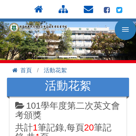
按
:::
Enter
到
主
要
內
容
區
首頁
活動花絮
:::
活動花絮
101學年度第二次英文會
考頒獎
共計
1
筆記錄,每頁
20
筆記