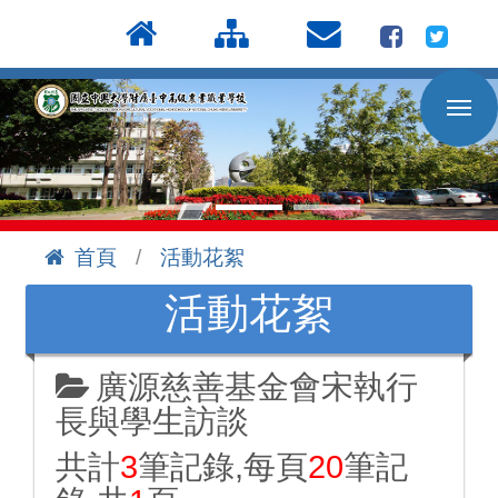
按
:::
Enter
到
主
要
內
容
區
首頁
活動花絮
:::
活動花絮
廣源慈善基金會宋執行
長與學生訪談
共計
3
筆記錄,每頁
20
筆記