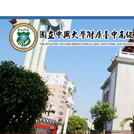
按
Enter
到
主
要
內
容
區