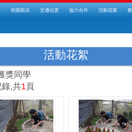
位
校園新訊
交通位置
協力合作
活動花絮
活動花絮
獲獎同學
錄,共
1
頁