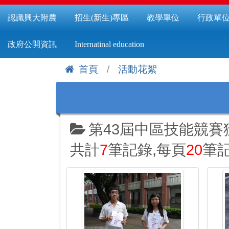
認識興大附農
招生(新生)專區
教學單位
行政單
政府公開資訊
Internatinal education
首頁
活動花絮
:::
第43屆中區技能競賽
共計
7
筆記錄,每頁
20
筆記