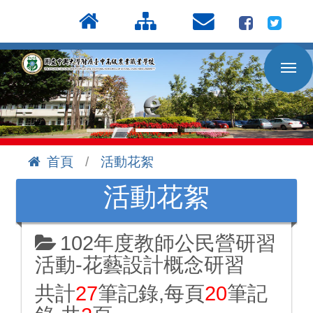
按
:::
Enter
到
主
要
內
容
區
首頁
活動花絮
:::
活動花絮
102年度教師公民營研習
活動-花藝設計概念研習
共計
27
筆記錄,每頁
20
筆記