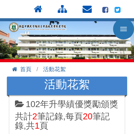
按
:::
Enter
到
主
要
內
容
區
首頁
活動花絮
:::
活動花絮
102年升學績優獎勵頒獎
共計
2
筆記錄,每頁
20
筆記
錄,共
1
頁