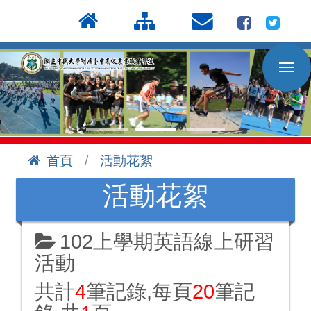
按
:::
Enter
到
主
要
內
容
區
首頁
活動花絮
:::
活動花絮
102上學期英語線上研習
活動
共計
4
筆記錄,每頁
20
筆記