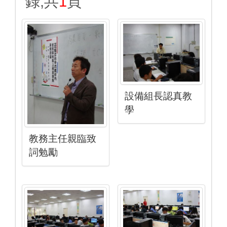
錄,共
1
頁
設備組長認真教
學
教務主任親臨致
詞勉勵