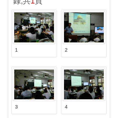
錄,共
1
頁
1
2
3
4