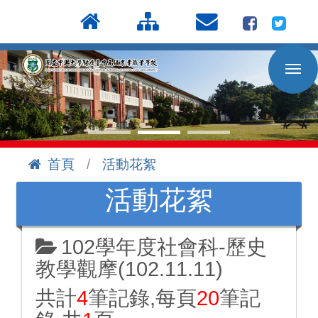
按
:::
Enter
到
主
要
內
容
區
首頁
活動花絮
:::
活動花絮
102學年度社會科-歷史
教學觀摩(102.11.11)
共計
4
筆記錄,每頁
20
筆記