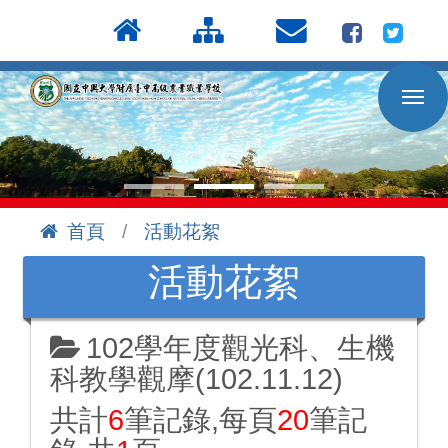
按
:::
Enter
到
主
要
內
容
區
首頁
活動花絮
:::
活動花絮
102學年度觀光科、生機
科教學觀摩(102.11.12)
共計
6
筆記錄,每頁
20
筆記