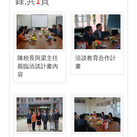
錄,共
1
頁
陳校長與梁主任
洽談教育合作計
親臨洽談計畫內
畫
容