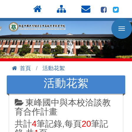
按
:::
Enter
到
主
要
內
容
區
首頁
活動花絮
:::
活動花絮
東峰國中與本校洽談教
育合作計畫
共計
4
筆記錄,每頁
20
筆記