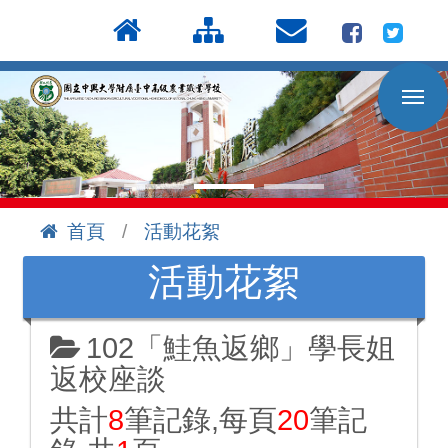
按
:::
Enter
到
主
要
內
容
區
首頁
活動花絮
:::
活動花絮
102「鮭魚返鄉」學長姐
返校座談
共計
8
筆記錄,每頁
20
筆記