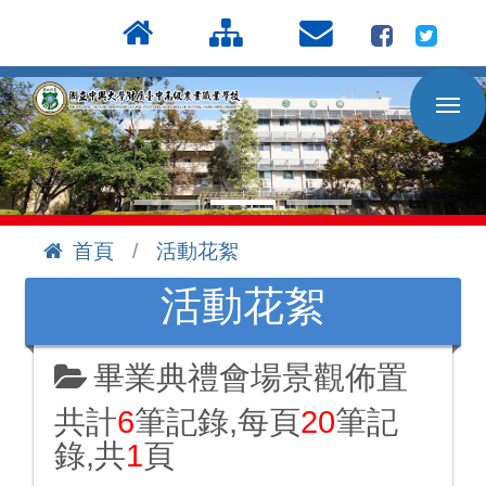
按
:::
Enter
到
主
要
內
容
區
首頁
活動花絮
:::
活動花絮
畢業典禮會場景觀佈置
共計
6
筆記錄,每頁
20
筆記
錄,共
1
頁