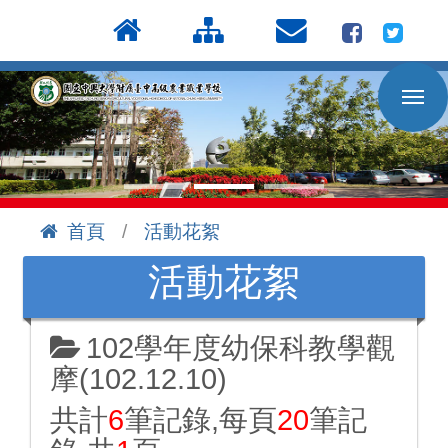
按
:::
Enter
到
主
要
內
容
區
首頁
活動花絮
:::
活動花絮
102學年度幼保科教學觀
摩(102.12.10)
共計
6
筆記錄,每頁
20
筆記