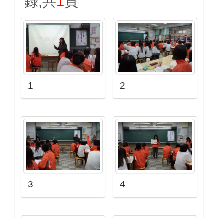
錄,共
1
頁
1
2
3
4