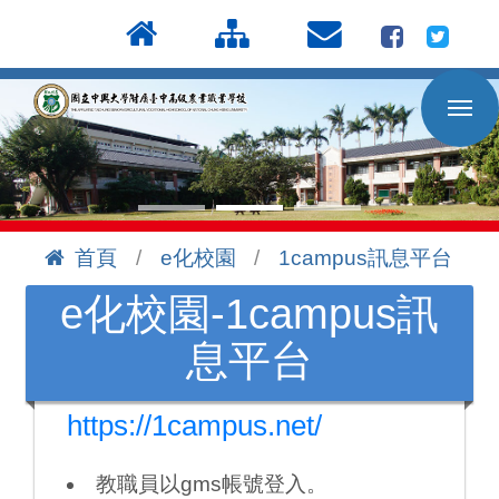
按
:::
Enter
到
主
要
內
容
區
首頁
e化校園
1campus訊息平台
:::
e化校園-1campus訊
息平台
web版登入網址
https://1campus.net/
教職員以gms帳號登入。