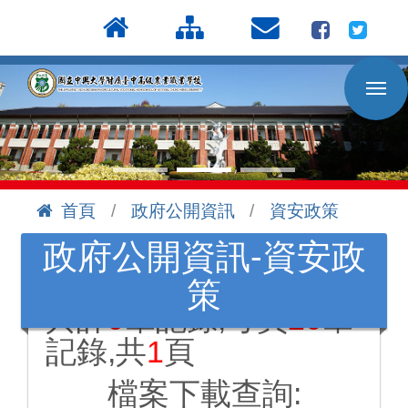
按
:::
Enter
到
主
要
內
容
區
首頁
政府公開資訊
資安政策
:::
政府公開資訊-資安政
策
共計
9
筆記錄,每頁
20
筆
記錄,共
1
頁
檔案下載查詢: