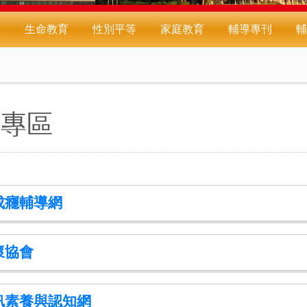
驗
生命教育
性別平等
家庭教育
輔導專刊
輔
養專區
成癮輔導網
懷協會
訊素養與認知網