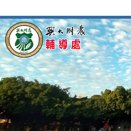
按
:::
:::
Enter
到
主
要
內
容
區