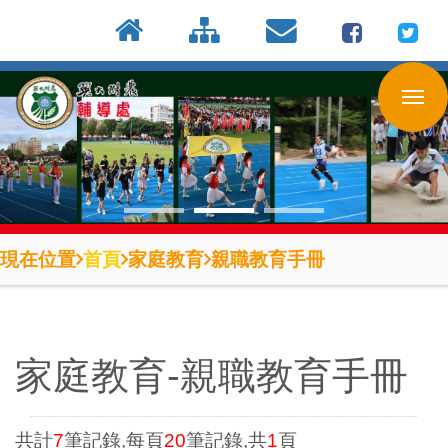
:::
按
:::
:::
Enter
到
主
要
內
容
區
現在位置
首頁
家庭教育
親職教育手冊
家庭教育-親職教育手冊
共計
7
筆記錄,每頁
20
筆記錄,共
1
頁