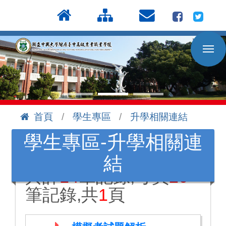
按
:::
Enter
到
主
要
內
容
區
首頁
學生專區
升學相關連結
:::
學生專區-升學相關連
結
共計
14
筆記錄,每頁
20
筆記錄,共
1
頁