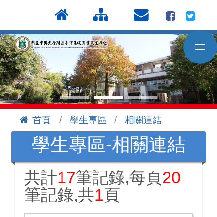
按
:::
Enter
到
主
要
內
容
區
首頁
學生專區
相關連結
:::
學生專區-相關連結
共計
17
筆記錄,每頁
20
筆記錄,共
1
頁