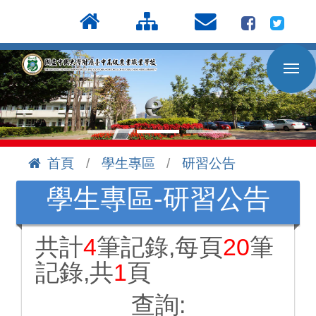
按
:::
Enter
到
主
要
內
容
區
首頁
學生專區
研習公告
:::
學生專區-研習公告
共計
4
筆記錄,每頁
20
筆
記錄,共
1
頁
查詢: