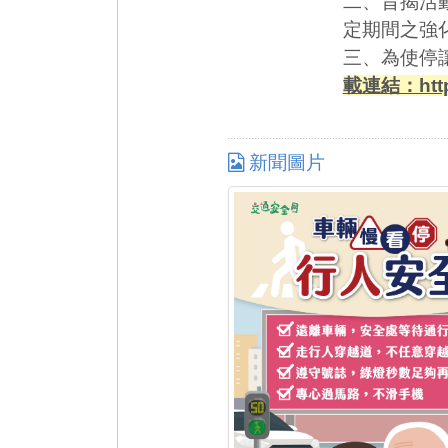
二、旨揭活
定期間之強
三、為使停
載連結：https:
新聞圖片