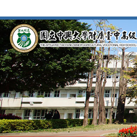
按
Enter
到
主
要
內
容
區