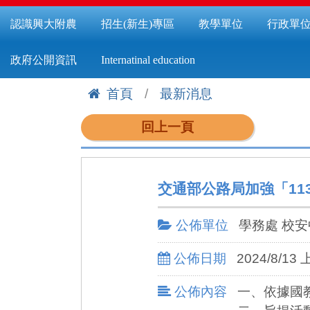
認識興大附農
招生(新生)專區
教學單位
行政單
政府公開資訊
Internatinal education
首頁
最新消息
:::
回上一頁
交通部公路局加強「11
公佈單位
學務處 校
公佈日期
2024/8/13 
公佈內容
一、依據國教