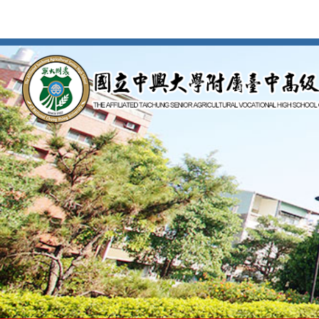
按
Enter
到
主
要
內
容
區