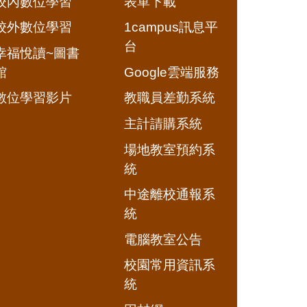
校內數位學習
表單下載
校外數位學習
1campus訊息平
台
幸福悅讀~圖書
館
Google雲端服務
數位學習影片
教職員差勤系統
主計請購系統
場地教室預約系
統
中途離校通報系
統
電腦教室公告
校園常用資訊系
統