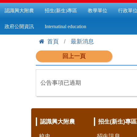
認識興大附農
招生(新生)專區
教學單位
行政單
政府公開資訊
Internatinal education
首頁
最新消息
:::
回上一頁
公告事項已過期
:::
認識興大附農
招生(新生)專區
校史
招生訊息