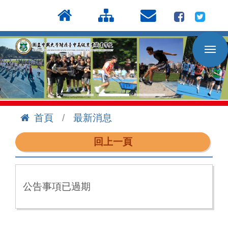
按
:::
Enter
到
主
要
內
容
區
首頁
最新消息
:::
回上一頁
公告事項已過期