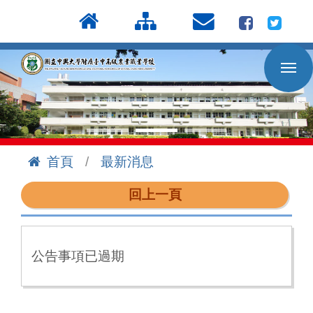
按
:::
Enter
到
主
要
內
容
區
首頁
最新消息
:::
回上一頁
公告事項已過期