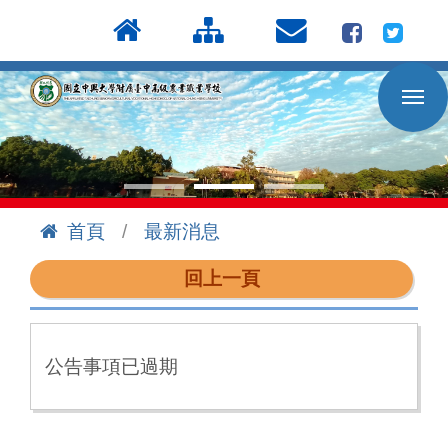
按
:::
Enter
到
主
要
內
容
區
首頁
最新消息
:::
回上一頁
公告事項已過期