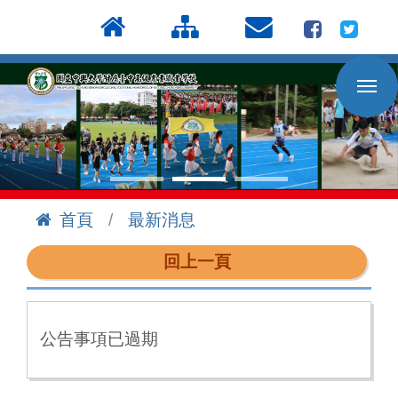
按
:::
Enter
到
主
要
內
容
區
首頁
最新消息
:::
回上一頁
公告事項已過期