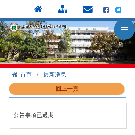
按
:::
Enter
到
主
要
內
容
區
首頁
最新消息
:::
回上一頁
公告事項已過期