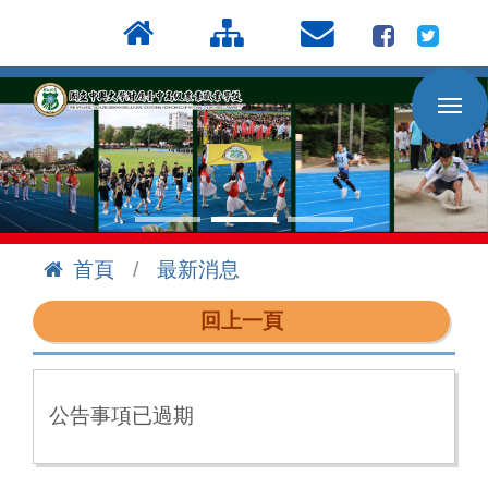
按
:::
Enter
到
主
要
內
容
區
首頁
最新消息
:::
回上一頁
公告事項已過期