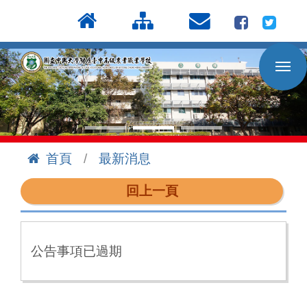
按
:::
Enter
到
主
要
內
容
區
首頁
最新消息
:::
回上一頁
公告事項已過期