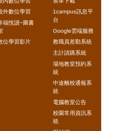
校內數位學習
表單下載
校外數位學習
1campus訊息平
台
幸福悅讀~圖書
館
Google雲端服務
數位學習影片
教職員差勤系統
主計請購系統
場地教室預約系
統
中途離校通報系
統
電腦教室公告
校園常用資訊系
統