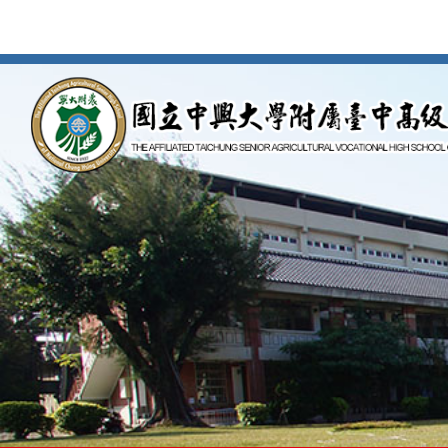
按
Enter
到
主
要
內
容
區