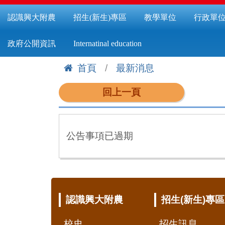
認識興大附農
招生(新生)專區
教學單位
行政單
政府公開資訊
Internatinal education
首頁
最新消息
:::
回上一頁
公告事項已過期
:::
認識興大附農
招生(新生)專區
校史
招生訊息