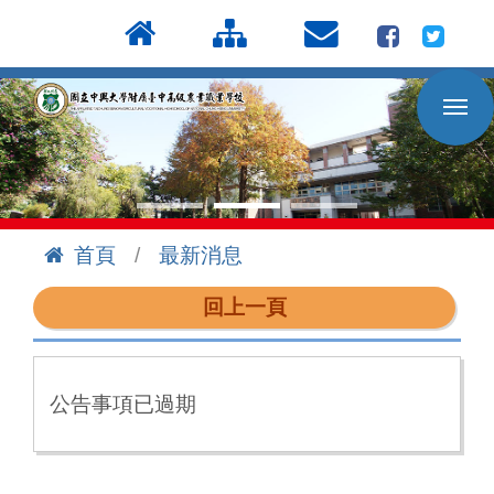
按
:::
Enter
到
主
要
內
容
區
首頁
最新消息
:::
回上一頁
公告事項已過期