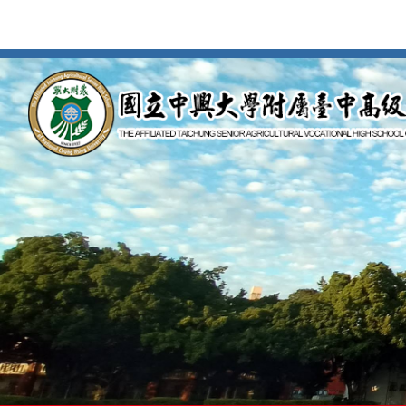
按
Enter
到
主
要
內
容
區