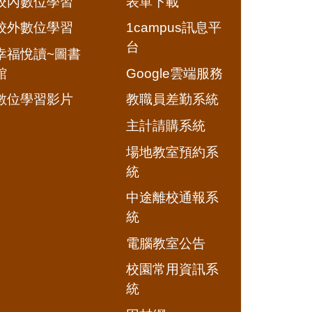
校內數位學習
表單下載
校外數位學習
1campus訊息平
台
幸福悅讀~圖書
館
Google雲端服務
數位學習影片
教職員差勤系統
主計請購系統
場地教室預約系
統
中途離校通報系
統
電腦教室公告
校園常用資訊系
統