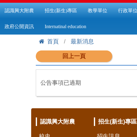
認識興大附農
招生(新生)專區
教學單位
行政單
政府公開資訊
Internatinal education
首頁
最新消息
:::
回上一頁
公告事項已過期
:::
認識興大附農
招生(新生)專區
校史
招生訊息