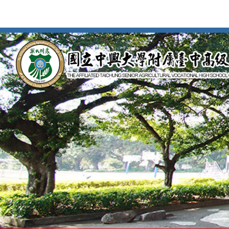
按
Enter
到
主
要
內
容
區