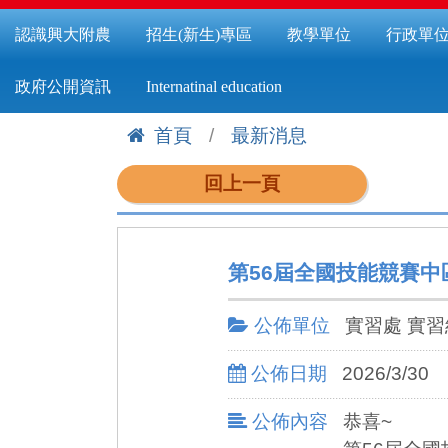
認識興大附農
招生(新生)專區
教學單位
行政單
政府公開資訊
Internatinal education
首頁
最新消息
:::
回上一頁
第56屆全國技能競賽中
公佈單位
實習處 實習
公佈日期
2026/3/30
公佈內容
恭喜~