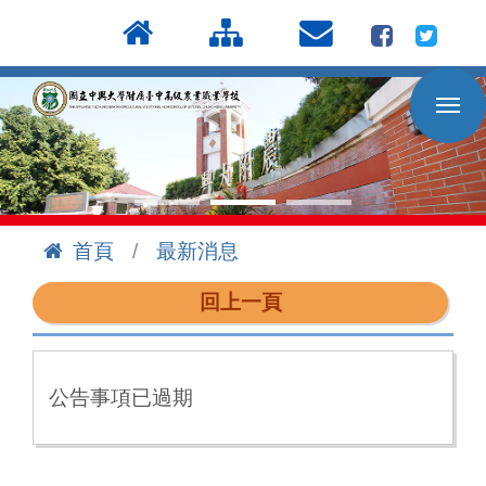
按
:::
Enter
到
主
要
內
容
區
首頁
最新消息
:::
回上一頁
公告事項已過期