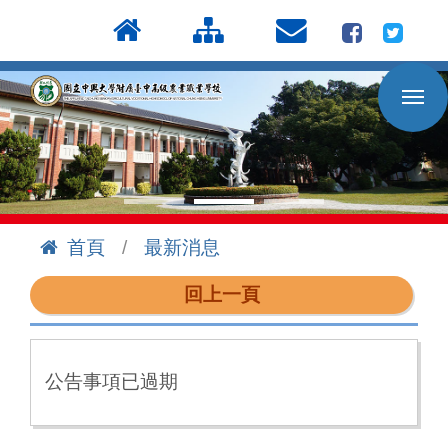
按
:::
Enter
到
主
要
內
容
區
首頁
最新消息
:::
回上一頁
公告事項已過期