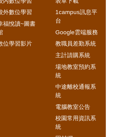
校內數位學習
表單下載
校外數位學習
1campus訊息平
台
幸福悅讀~圖書
館
Google雲端服務
數位學習影片
教職員差勤系統
主計請購系統
場地教室預約系
統
中途離校通報系
統
電腦教室公告
校園常用資訊系
統