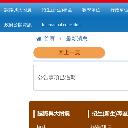
認識興大附農
招生(新生)專區
教學單位
行政單
政府公開資訊
Internatinal education
首頁
最新消息
:::
回上一頁
公告事項已過期
:::
認識興大附農
招生(新生)專區
校史
招生訊息