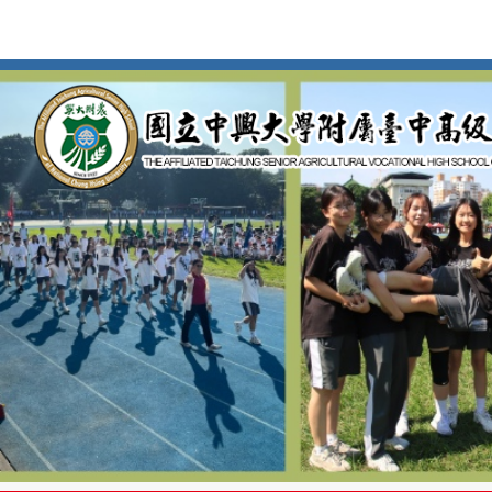
按
Enter
到
主
要
內
容
區