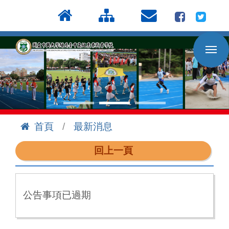
按
:::
Enter
到
主
要
內
容
區
首頁
最新消息
:::
回上一頁
公告事項已過期